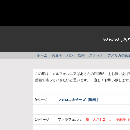
ホーム
お菓子
パン
飲茶
スナック
アメリカの家
この度は「カルフォルニアばあさんの料理帖」をお買いあげ
動画で補っていきたいと思います。 宜しくお願い致します
9ページ
マカロニ＆チーズ【動画】
14ページ
ファラフェル：
粉 大さじ2 → 小麦粉（