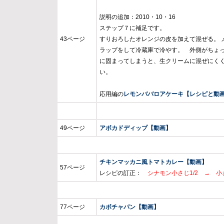
説明の追加：2010・10・16
ステップ７に補足です。
43ページ
すりおろしたオレンジの皮を加えて混ぜる。 
ラップをして冷蔵庫で冷やす。 外側がちょ
に固まってしまうと、生クリームに混ぜにく
い。
応用編の
レモンババロアケーキ【レシピと動
49ページ
アボカドディップ【動画】
チキンマッカニ風トマトカレー【動画】
57ページ
レシピの訂正：
シナモン小さじ1/2 → 小さ
77ページ
カボチャパン【動画】