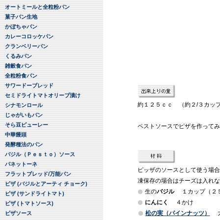
オートミールと全粒粉パン
菓子パン生地
かぼちゃパン
カレーコロッケパン
クランベリーパン
くるみパン
雑穀食パン
全粒粉食パン
サワードーブレッド
セミドライトマトオリーブ漬け
約１２５ｃｃ （約２/３カ
シナモンロール
じゃがいもパン
そら豆ピューレー
ペストソースでピザを作ってみ
中華饅頭
発酵種法のパン
バジル（Ｐｅｓｔｏ）ソース
パネットーネ
ピッザのソースとして使う場合
フラットブレッド/万能パン
凍保存の場合はチーズは入れな
ピザ (バジルとアーティ チョーク)
生の
バジル
１カップ（２
ピザ (サンドライトマト)
にんにく
４かけ
ピザ (トマトソース)
松
の実（パインナッツ）
大
ピザソース