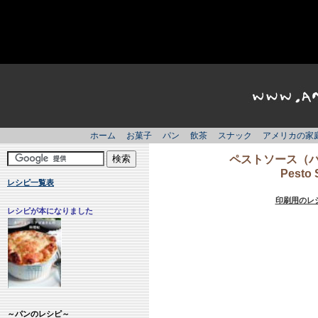
ホーム
お菓子
パン
飲茶
スナック
アメリカの家
ペストソース（
Pesto 
レシピ一覧表
印刷用のレ
レシピが本になりました
～パンのレシピ～