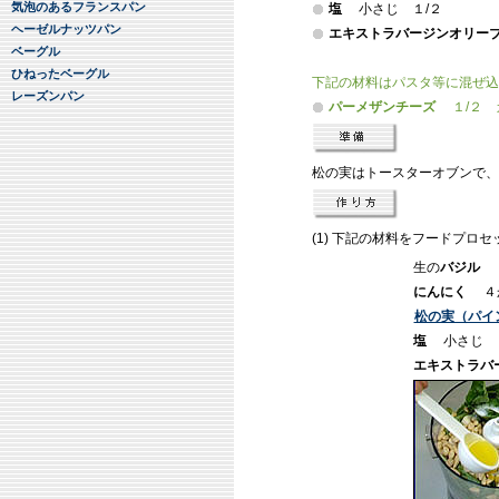
気泡のあるフランスパン
塩
小さじ １/２
ヘーゼルナッツパン
エキスト
ラバージンオリー
ベーグル
ひねったベーグル
下記の材料はパスタ等に混ぜ込
レーズンパン
パーメザンチーズ
１/２
松の実はトースターオブンで、
(1) 下記の材料をフードプロ
生の
バジル
１
にんにく
４
松の実（パイ
塩
小さじ 
エキストラバ