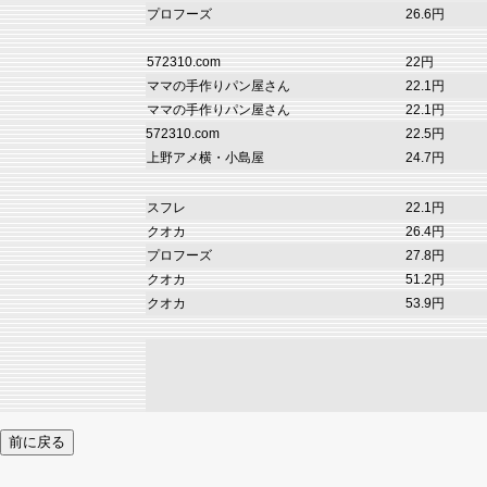
プロフーズ
26.6円
572310.com
22円
ママの手作りパン屋さん
22.1円
ママの手作りパン屋さん
22.1円
572310.com
22.5円
上野アメ横・小島屋
24.7円
スフレ
22.1円
クオカ
26.4円
プロフーズ
27.8円
クオカ
51.2円
クオカ
53.9円