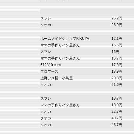
スフレ
25.2円
クオカ
28.9円
ホームメイドショップKIKUYA
12.1円
ママの手作りパン屋さん
15.6円
スフレ
16円
ママの手作りパン屋さん
16.7円
572310.com
17.8円
プロフーズ
18.9円
上野アメ横・小島屋
20.8円
クオカ
21.6円
スフレ
18.7円
ママの手作りパン屋さん
18.9円
クオカ
22.7円
クオカ
40.7円
クオカ
43.7円