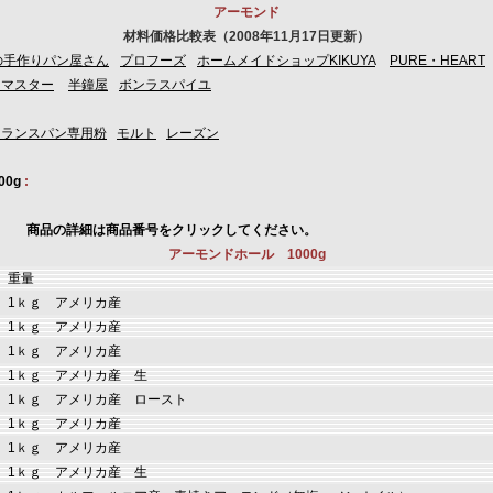
アーモンド
材料価格比較表（2008年11月17日更新）
の手作りパン屋さん
プロフーズ
ホームメイドショップKIKUYA
PURE・HEART
 マスター
半鐘屋
ボンラスパイユ
フランスパン専用粉
モルト
レーズン
00g
:
:
商品の詳細は商品番号をクリックしてください。
アーモンドホール 1000g
重量
1ｋｇ アメリカ産
1ｋｇ アメリカ産
1ｋｇ アメリカ産
1ｋｇ アメリカ産 生
1ｋｇ アメリカ産 ロースト
1ｋｇ アメリカ産
1ｋｇ アメリカ産
1ｋｇ アメリカ産 生