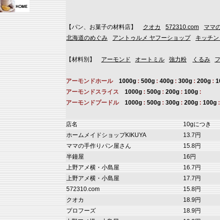
【パン、お菓子の材料店】
クオカ
572310.com
ママ
北海道のめぐみ
アントゥルメ ヤフーショップ
キッチン
【材料別】
アーモンド
オートミル
強力粉
くるみ
アーモンドホール
1000g
:
500g
:
400g
:
300g
:
200g
:
1
アーモンドスライス
1000g
:
500g
:
200g
:
100g
:
アーモンドプードル
1000g
:
500g
:
300g
:
200g
:
100g
店名
10gにつき
ホームメイドショップKIKUYA
13.7円
ママの手作りパン屋さん
15.8円
半鐘屋
16円
上野アメ横・小島屋
16.7円
上野アメ横・小島屋
17.7円
572310.com
15.8円
クオカ
18.9円
プロフーズ
18.9円