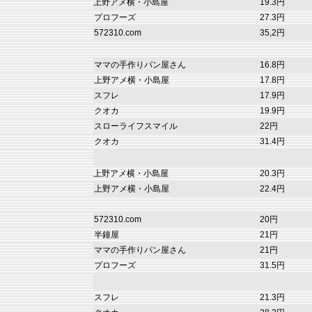
上野アメ横・小島屋
19.3円
プロフーズ
27.3円
572310.com
35,2円
ママの手作りパン屋さん
16.8円
上野アメ横・小島屋
17.8円
スフレ
17.9円
クオカ
19.9円
スローライフスマイル
22円
クオカ
31.4円
上野アメ横・小島屋
20.3円
上野アメ横・小島屋
22.4円
572310.com
20円
半鐘屋
21円
ママの手作りパン屋さん
21円
プロフーズ
31.5円
スフレ
21.3円