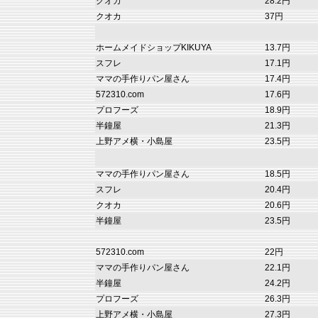
クオカ
28.2円
クオカ
37円
ホームメイドショップKIKUYA
13.7円
スフレ
17.1円
ママの手作りパン屋さん
17.4円
572310.com
17.6円
プロフーズ
18.9円
半鐘屋
21.3円
上野アメ横・小島屋
23.5円
ママの手作りパン屋さん
18.5円
スフレ
20.4円
クオカ
20.6円
半鐘屋
23.5円
572310.com
22円
ママの手作りパン屋さん
22.1円
半鐘屋
24.2円
プロフーズ
26.3円
上野アメ横・小島屋
27.3円